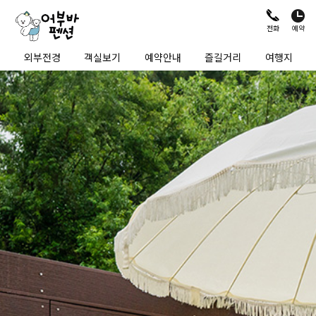
예약
전화
외부전경
객실보기
예약안내
즐길거리
여행지