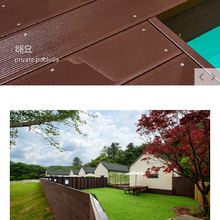
해요
private poolvilla