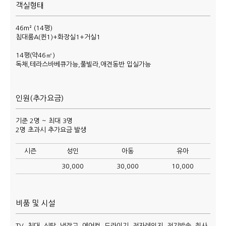
객실형태
46m² (14평)
침대룸A(퀸1)+화장실1+거실1
14평(약46㎡)
독채,테라스바베큐가능,풀빌라,애견동반 입실가능
인원(추가요금)
기준 2명 ~ 최대 3명
2명 초과시 추가요금 발생
시즌
성인
아동
유아
30,000
30,000
10,000
비품 및 시설
TV, 침대, 식탁, 냉장고, 에어컨, 드라이기, 전자레인지, 전기밥솥, 취사